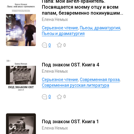
Папа: мой ангел-хранитель.
Посвящается моему отцу и всем
папам, безвременно покинувшим
своих детей
Елена Немых
Серьезное чтение
,
Пьесы, драматургия
,
Пьесы и драматургия
0
0
Под знаком OST. Книга 4
Елена Немых
Серьезное чтение
,
Современная проза
,
Современная русская литература
0
0
Под знаком OST. Книга 1
Елена Немых