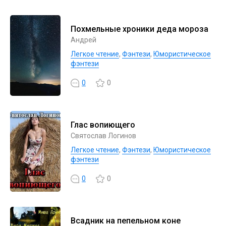
Похмельные хроники деда мороза
Андрей
Легкое чтение
,
Фэнтези
,
Юмористическое
фэнтези
0
0
Глас вопиющего
Святослав Логинов
Легкое чтение
,
Фэнтези
,
Юмористическое
фэнтези
0
0
Всадник на пепельном коне