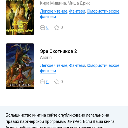
Кира Мишина, Миша Дрик
Легкое чтение
,
Фэнтези
,
Юмористическое
фэнтези
0
0
Эра Охотников 2
Arsirin
Легкое чтение
,
Фэнтези
,
Юмористическое
фэнтези
0
0
Большинство книг на сайте опубликовано легально на
правах партнёрской программы ЛитРес. Если Ваша книга
была опубликована с нарушениями авторских прав,