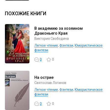
ПОХОЖИЕ КНИГИ
В академию за хозяином
Драконьего Края
Виктория Свободина
Легкое чтение
,
Фэнтези
,
Юмористическое
фэнтези
0
0
На острие
Святослав Логинов
Легкое чтение
,
Фэнтези
,
Юмористическое
фэнтези
0
0