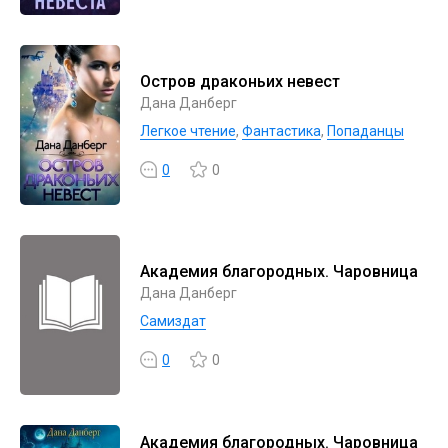
Остров драконьих невест
Дана Данберг
Легкое чтение
,
Фантастика
,
Попаданцы
0
0
Академия благородных. Чаровница
Дана Данберг
Самиздат
0
0
Академия благородных. Чаровница