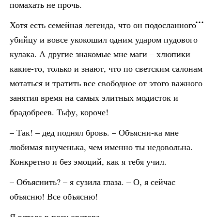
помахать не прочь.
Хотя есть семейная легенда, что он подосланного
убийцу и вовсе укокошил одним ударом пудового
кулака. А другие знакомые мне маги – хлюпики
какие-то, только и знают, что по светским салонам
мотаться и тратить все свободное от этого важного
занятия время на самых элитных модисток и
брадобреев. Тьфу, короче!
– Так! – дед поднял бровь. – Объясни-ка мне
любимая внученька, чем именно ты недовольна.
Конкретно и без эмоций, как я тебя учил.
– Объяснить? – я сузила глаза. – О, я сейчас
объясню! Все объясню!
Я встала в позу оратора.