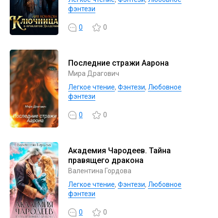
фэнтези
0
0
Последние стражи Аарона
Мира Драгович
Легкое чтение
,
Фэнтези
,
Любовное
фэнтези
0
0
Академия Чародеев. Тайна
правящего дракона
Валентина Гордова
Легкое чтение
,
Фэнтези
,
Любовное
фэнтези
0
0