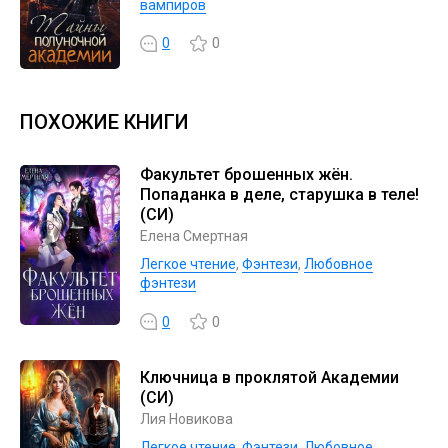
вампиров
0
0
ПОХОЖИЕ КНИГИ
Факультет брошенных жён.
Попаданка в деле, старушка в теле!
(СИ)
Елена Смертная
Легкое чтение
,
Фэнтези
,
Любовное
фэнтези
0
0
Ключница в проклятой Академии
(СИ)
Лия Новикова
Легкое чтение
,
Фэнтези
,
Любовное