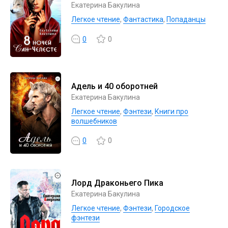
Екатерина Бакулина
Легкое чтение
,
Фантастика
,
Попаданцы
0
0
Адель и 40 оборотней
Екатерина Бакулина
Легкое чтение
,
Фэнтези
,
Книги про
волшебников
0
0
Лорд Драконьего Пика
Екатерина Бакулина
Легкое чтение
,
Фэнтези
,
Городское
фэнтези