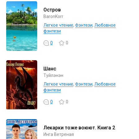
Остров
BaronKorr
Легкое чтение
,
Фэнтези
,
Любовное
фэнтези
0
0
Шанс
Туйлэнэн
Легкое чтение
,
Фэнтези
,
Любовное
фэнтези
0
0
Лекарки тоже воюют. Книга 2
Инга Ветреная