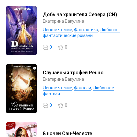
Добыча хранителя Севера (СИ)
Екатерина Бакулина
Легкое чтение
,
Фантастика
,
Любовно-
фантастические романы
0
0
Случайный трофей Ренцо
Екатерина Бакулина
Легкое чтение
,
Фэнтези
,
Любовное
фэнтези
0
0
8 ночей Сан-Челесте