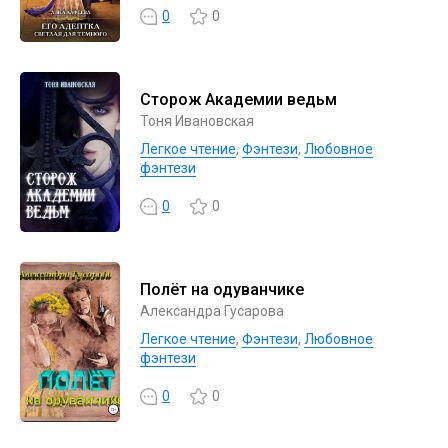
0
0
Сторож Академии ведьм
Тоня Ивановская
Легкое чтение
,
Фэнтези
,
Любовное
фэнтези
0
0
Полёт на одуванчике
Александра Гусарова
Легкое чтение
,
Фэнтези
,
Любовное
фэнтези
0
0