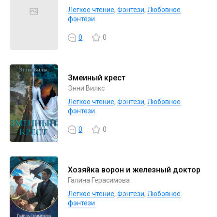
Легкое чтение
,
Фэнтези
,
Любовное
фэнтези
0
0
Змеиный крест
Энни Вилкс
Легкое чтение
,
Фэнтези
,
Любовное
фэнтези
0
0
Хозяйка ворон и железный доктор
Галина Герасимова
Легкое чтение
,
Фэнтези
,
Любовное
фэнтези