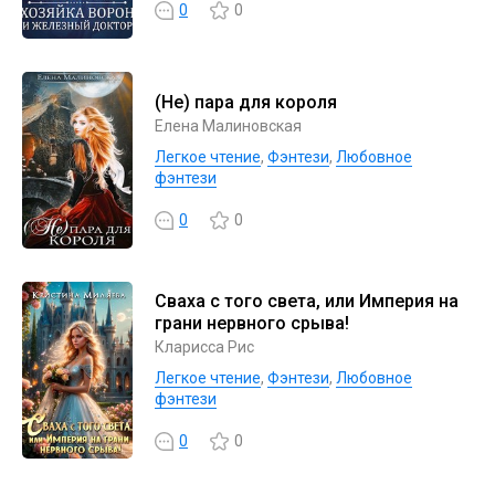
0
0
(Не) пара для короля
Елена Малиновская
Легкое чтение
,
Фэнтези
,
Любовное
фэнтези
0
0
Сваха с того света, или Империя на
грани нервного срыва!
Кларисса Рис
Легкое чтение
,
Фэнтези
,
Любовное
фэнтези
0
0