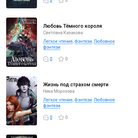
0
0
Любовь Тёмного короля
Светлана Казакова
Легкое чтение
,
Фэнтези
,
Любовное
фэнтези
0
0
Жизнь под страхом смерти
Ника Морозова
Легкое чтение
,
Фэнтези
,
Любовное
фэнтези
0
0