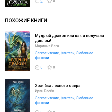
0
0
ПОХОЖИЕ КНИГИ
Мудрый дракон или как я получала
диплом!
Маришка Вега
Легкое чтение
,
Фэнтези
,
Любовное
фэнтези
0
0
Хозяйка лесного озера
Ирэн Блейк
Легкое чтение
,
Фэнтези
,
Любовное
фэнтези