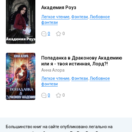
Академия Роуз
Легкое чтение
,
Фэнтези
,
Любовное
фэнтези
0
0
Попаданка в Драконову Академию
или я - твоя истинная, Лорд?!
Анна Алора
Легкое чтение
,
Фэнтези
,
Любовное
фэнтези
0
0
Большинство книг на сайте опубликовано легально на