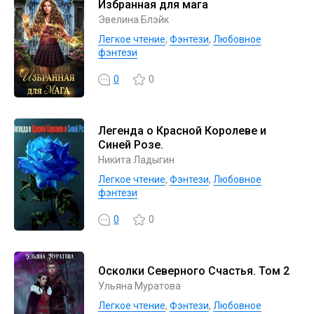
Избранная для мага
Эвелина Блэйк
Легкое чтение
,
Фэнтези
,
Любовное
фэнтези
0
0
Легенда о Красной Королеве и
Синей Розе.
Никита Ладыгин
Легкое чтение
,
Фэнтези
,
Любовное
фэнтези
0
0
Осколки Северного Счастья. Том 2
Ульяна Муратова
Легкое чтение
,
Фэнтези
,
Любовное