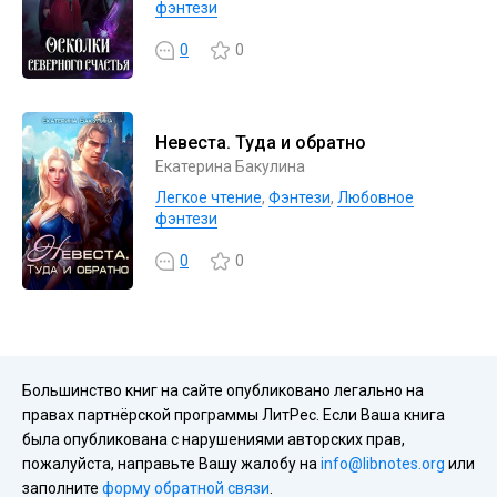
фэнтези
0
0
Невеста. Туда и обратно
Екатерина Бакулина
Легкое чтение
,
Фэнтези
,
Любовное
фэнтези
0
0
Большинство книг на сайте опубликовано легально на
правах партнёрской программы ЛитРес. Если Ваша книга
была опубликована с нарушениями авторских прав,
пожалуйста, направьте Вашу жалобу на
info@libnotes.org
или
заполните
форму обратной связи
.