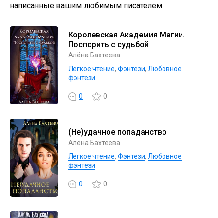
написанные вашим любимым писателем.
Королевская Академия Магии.
Поспорить с судьбой
Алёна Бахтеева
Легкое чтение
,
Фэнтези
,
Любовное
фэнтези
0
0
(Не)удачное попаданство
Алёна Бахтеева
Легкое чтение
,
Фэнтези
,
Любовное
фэнтези
0
0