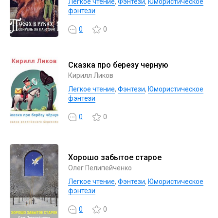
Легкое чтение
,
Фэнтези
,
Юмористическое
фэнтези
0
0
Сказка про березу черную
Кирилл Ликов
Легкое чтение
,
Фэнтези
,
Юмористическое
фэнтези
0
0
Хорошо забытое старое
Олег Пелипейченко
Легкое чтение
,
Фэнтези
,
Юмористическое
фэнтези
0
0