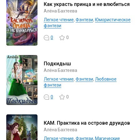
Как украсть принца и не влюбиться
Алёна Бахтеева
Легкое чтение
,
Фэнтези
,
Юмористическое
фэнтези
0
0
Подкидыш
Алёна Бахтеева
Легкое чтение
,
Фэнтези
,
Любовное
фэнтези
0
0
КАМ. Практика на острове друидов
Алёна Бахтеева
Легкое чтение
,
Фэнтези
,
Магические