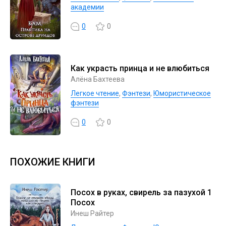
академии
0
0
Как украсть принца и не влюбиться
Алёна Бахтеева
Легкое чтение
,
Фэнтези
,
Юмористическое
фэнтези
0
0
ПОХОЖИЕ КНИГИ
Посох в руках, свирель за пазухой 1
Посох
Инеш Райтер