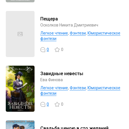
Пещера
Осколков Никита Дмитриевич
Легкое чтение
,
Фэнтези
,
Юмористическое
фэнтези
0
0
Завидные невесты
Ева Финова
Легкое чтение
,
Фэнтези
,
Юмористическое
фэнтези
0
0
Свадьба ценою в сто желаний