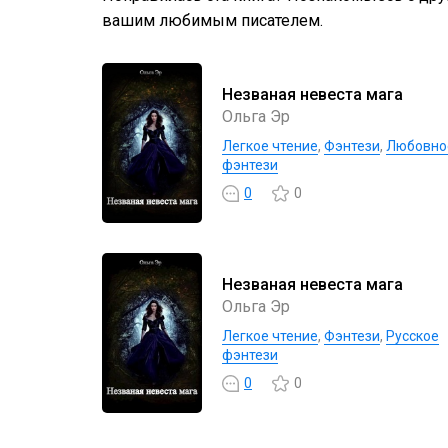
вашим любимым писателем.
Незваная невеста мага
Ольга Эр
Легкое чтение
,
Фэнтези
,
Любовно
фэнтези
0
0
Незваная невеста мага
Ольга Эр
Легкое чтение
,
Фэнтези
,
Русское
фэнтези
0
0