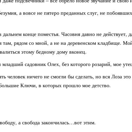
и даже подсвечники – все обрело новое звучание и свою 
езумия, а вовсе не пятеро преданных слуг, не побоявших
 дальнем конце поместья. Часовня давно не действует, да
ья там, рядом со мной, а не на деревенском кладбище. М
звалиться этому бедному дому вконец.
 младший садовник Олех, без которого розарий, мое уте
ть человек ничего не смогли бы сделать, но вся Лоза эт
 Большие Ключи, в которых прошло мое детство.
ободу, а свобода закончилась…вот этим.