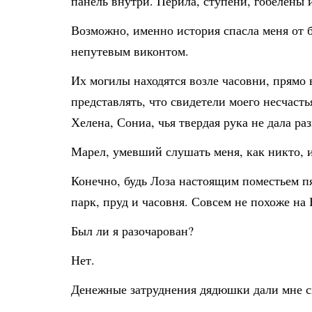
панель внутри. Перила, ступени, гобелены 
Возможно, именно история спасла меня от б
непутевым виконтом.
Их могилы находятся возле часовни, прямо в
представлять, что свидетели моего несчаст
Хелена, Сониа, чья твердая рука не дала ра
Марел, умевший слушать меня, как никто, и
Конечно, будь Лоза настоящим поместьем пя
парк, пруд и часовня. Совсем не похоже на
Был ли я разочарован?
Нет.
Денежные затруднения дядюшки дали мне св