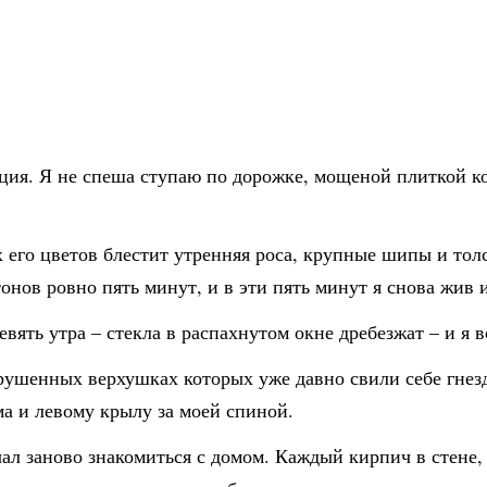
иция. Я не спеша ступаю по дорожке, мощеной плиткой к
х его цветов блестит утренняя роса, крупные шипы и то
онов ровно пять минут, и в эти пять минут я снова жив 
вять утра – стекла в распахнутом окне дребезжат – и я 
рушенных верхушках которых уже давно свили себе гнез
а и левому крылу за моей спиной.
ачал заново знакомиться с домом. Каждый кирпич в стене