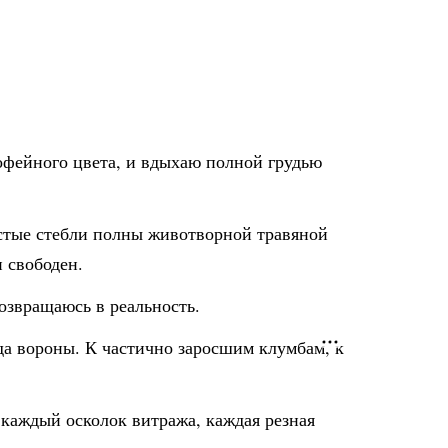
офейного цвета, и вдыхаю полной грудью
лстые стебли полны животворной травяной
и свободен.
возвращаюсь в реальность.
да вороны. К частично заросшим клумбам, к
, каждый осколок витража, каждая резная