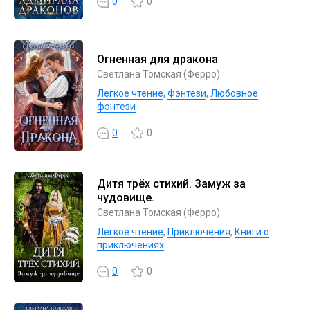
0
0
Огненная для дракона
Светлана Томская (Ферро)
Легкое чтение
,
Фэнтези
,
Любовное
фэнтези
0
0
Дитя трёх стихий. Замуж за
чудовище.
Светлана Томская (Ферро)
Легкое чтение
,
Приключения
,
Книги о
приключениях
0
0