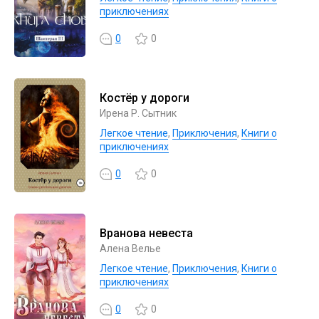
приключениях
0
0
Костёр у дороги
Ирена Р. Сытник
Легкое чтение
,
Приключения
,
Книги о
приключениях
0
0
Вранова невеста
Алена Велье
Легкое чтение
,
Приключения
,
Книги о
приключениях
0
0