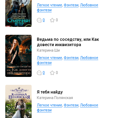
Легкое чтение
,
Фэнтези
,
Любовное
фэнтези
0
0
Ведьма по соседству, или Как
довести инквизитора
Катерина Ши
Легкое чтение
,
Фэнтези
,
Любовное
фэнтези
0
0
Я тебя найду
Катерина Полянская
Легкое чтение
,
Фэнтези
,
Любовное
фэнтези