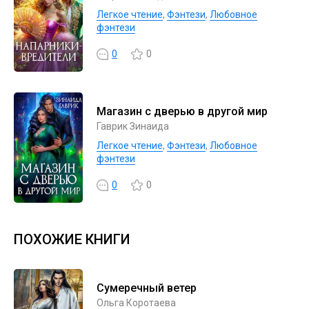
Легкое чтение
,
Фэнтези
,
Любовное
фэнтези
0
0
Магазин с дверью в другой мир
Гаврик Зинаида
Легкое чтение
,
Фэнтези
,
Любовное
фэнтези
0
0
ПОХОЖИЕ КНИГИ
Сумеречный ветер
Ольга Коротаева