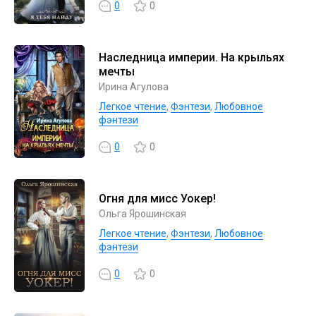
0
0
Наследница империи. На крыльях
мечты
Ирина Агулова
Легкое чтение
,
Фэнтези
,
Любовное
фэнтези
0
0
Огня для мисс Уокер!
Ольга Ярошинская
Легкое чтение
,
Фэнтези
,
Любовное
фэнтези
0
0