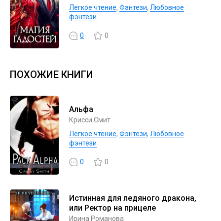
Легкое чтение
,
Фэнтези
,
Любовное
фэнтези
0
0
ПОХОЖИЕ КНИГИ
Альфа
Крисси Смит
Легкое чтение
,
Фэнтези
,
Любовное
фэнтези
0
0
Истинная для ледяного дракона,
или Ректор на прицеле
Ирина Романова