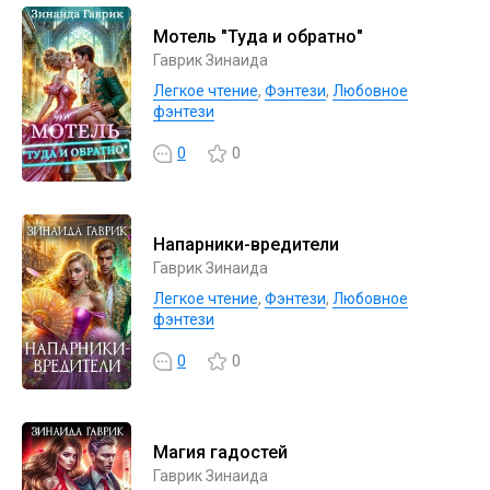
Мотель "Туда и обратно"
Гаврик Зинаида
Легкое чтение
,
Фэнтези
,
Любовное
фэнтези
0
0
Напарники-вредители
Гаврик Зинаида
Легкое чтение
,
Фэнтези
,
Любовное
фэнтези
0
0
Магия гадостей
Гаврик Зинаида