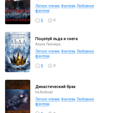
Легкое чтение
,
Фэнтези
,
Любовное
фэнтези
0
0
Поцелуй льда и снега
Азука Лионера
Легкое чтение
,
Фэнтези
,
Любовное
фэнтези
0
0
Династический брак
Ira Kiviboat
Легкое чтение
,
Фэнтези
,
Любовное
фэнтези