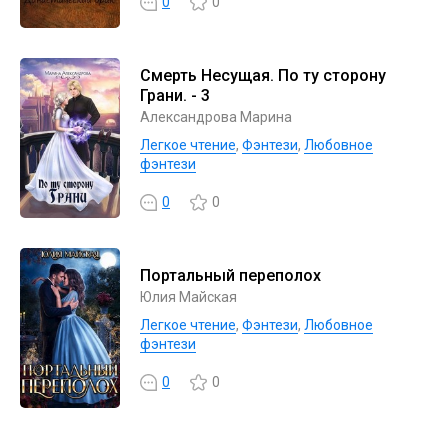
0
0
Смерть Несущая. По ту сторону
Грани. - 3
Александрова Марина
Легкое чтение
,
Фэнтези
,
Любовное
фэнтези
0
0
Портальный переполох
Юлия Майская
Легкое чтение
,
Фэнтези
,
Любовное
фэнтези
0
0