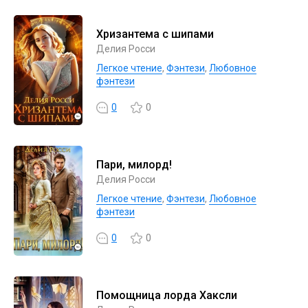
Хризантема с шипами
Делия Росси
Легкое чтение
,
Фэнтези
,
Любовное
фэнтези
0
0
Пари, милорд!
Делия Росси
Легкое чтение
,
Фэнтези
,
Любовное
фэнтези
0
0
Помощница лорда Хаксли