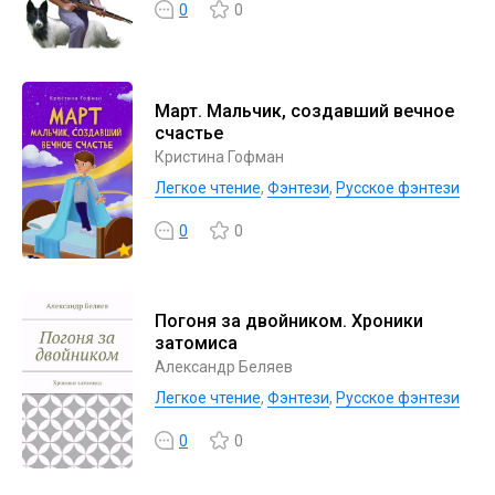
0
0
Март. Мальчик, создавший вечное
счастье
Кристина Гофман
Легкое чтение
,
Фэнтези
,
Русское фэнтези
0
0
Погоня за двойником. Хроники
затомиса
Александр Беляев
Легкое чтение
,
Фэнтези
,
Русское фэнтези
0
0