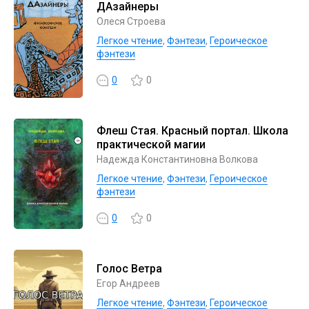
ДАзайнеры
Олеся Строева
Легкое чтение
,
Фэнтези
,
Героическое
фэнтези
0
0
Флеш Стая. Красный портал. Школа
практической магии
Надежда Константиновна Волкова
Легкое чтение
,
Фэнтези
,
Героическое
фэнтези
0
0
Голос Ветра
Егор Андреев
Легкое чтение
,
Фэнтези
,
Героическое