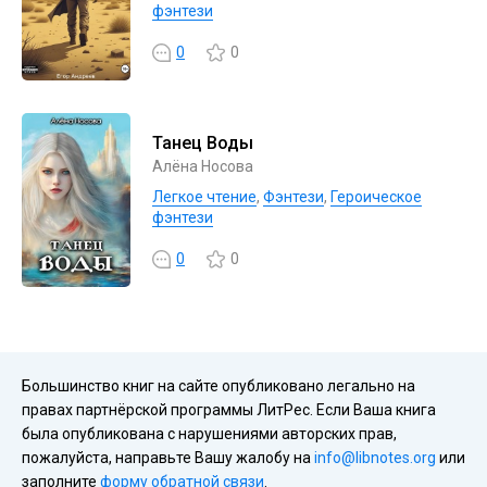
фэнтези
0
0
Танец Воды
Алёна Носова
Легкое чтение
,
Фэнтези
,
Героическое
фэнтези
0
0
Большинство книг на сайте опубликовано легально на
правах партнёрской программы ЛитРес. Если Ваша книга
была опубликована с нарушениями авторских прав,
пожалуйста, направьте Вашу жалобу на
info@libnotes.org
или
заполните
форму обратной связи
.