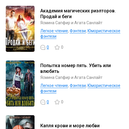
Академия магических риэлторов.
Продай и беги
Ясмина Сапфир и Агата Санлайт
Легкое чтение
,
Фэнтези
,
Юмористическое
фэнтези
0
0
Попытка номер пять. Убить или
влюбить
Ясмина Сапфир и Агата Санлайт
Легкое чтение
,
Фэнтези
,
Юмористическое
фэнтези
0
0
Капля крови и море любви