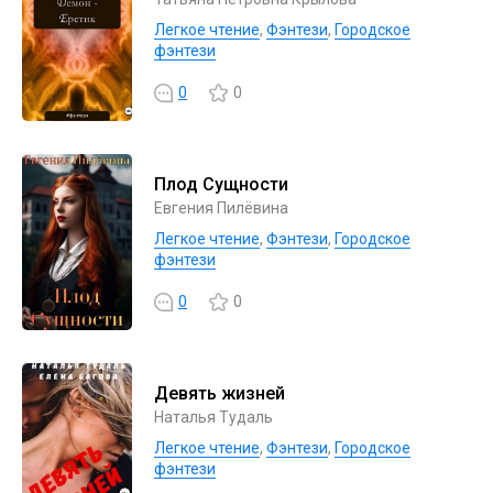
Легкое чтение
,
Фэнтези
,
Городское
фэнтези
0
0
Плод Сущности
Евгения Пилёвина
Легкое чтение
,
Фэнтези
,
Городское
фэнтези
0
0
Девять жизней
Наталья Тудаль
Легкое чтение
,
Фэнтези
,
Городское
фэнтези