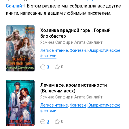
Санлайт
! В этом разделе мы собрали для вас другие
книги, написанные вашим любимым писателем.
Хозяйка вредной горы. Горный
блокбастер
Ясмина Сапфир и Агата Санлайт
Легкое чтение
,
Фэнтези
,
Юмористическое
фэнтези
0
0
Лечим все, кроме истинности
(Вылечим всех)
Ясмина Сапфир и Агата Санлайт
Легкое чтение
,
Фэнтези
,
Юмористическое
фэнтези
0
0