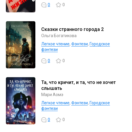
0
0
Сказки странного города 2
Ольга Богатикова
Легкое чтение
,
Фэнтези
,
Городское
фэнтези
0
0
Та, что кричит, и та, что не хочет
слышать
Мари Аомэ
Легкое чтение
,
Фэнтези
,
Городское
фэнтези
0
0