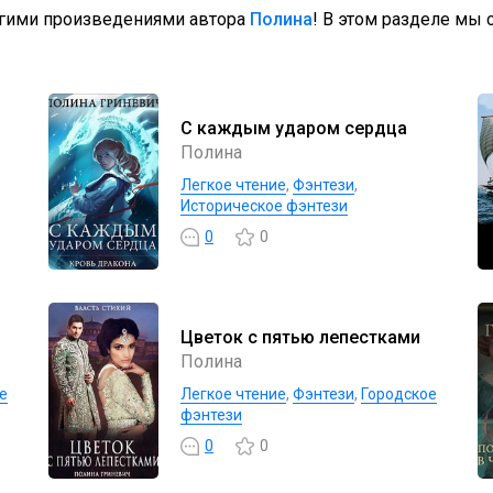
угими произведениями автора
Полина
! В этом разделе мы 
С каждым ударом сердца
Полина
Легкое чтение
,
Фэнтези
,
Историческое фэнтези
0
0
Цветок с пятью лепестками
Полина
е
Легкое чтение
,
Фэнтези
,
Городское
фэнтези
0
0