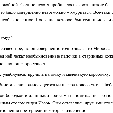
покойной. Солнце нехотя пробивалось сквозь низкие белы
это было совершенно невозможно – хмуриться. Все-таки 
, необыкновенное. Послание, которое Родители прислали
 когда?
неизвестное, но он совершенно точно знал, что Мирослава
ед ней лежат необыкновенные папочки в старинных кожа
очках, он скоро узнает.
му улыбнулась, вручила папочку и маленькую коробочку.
бинета в такт разносящегося из плеера нового хита “Любо
й бородкой и длинными волосами напоминал не грозного 
инным столом сидел Игорь. Они оставались друзьями столь
 отношения претерпели некоторые изменения.