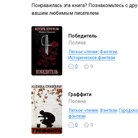
Понравилась эта книга? Познакомьтесь с др
вашим любимым писателем.
Победитель
Полина
Легкое чтение
,
Фэнтези
,
Историческое фэнтези
0
0
Граффити
Полина
Легкое чтение
,
Фэнтези
,
Городско
фэнтези
0
0