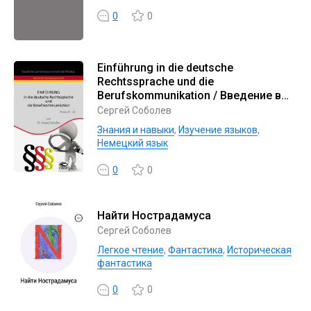
0
0
Einführung in die deutsche
Rechtssprache und die
Berufskommunikation / Введение в
немецкий язык права и
Сергей Соболев
профессиональную коммуникацию
Знания и навыки
,
Изучение языков
,
Немецкий язык
0
0
Найти Нострадамуса
Сергей Соболев
Легкое чтение
,
Фантастика
,
Историческая
фантастика
0
0