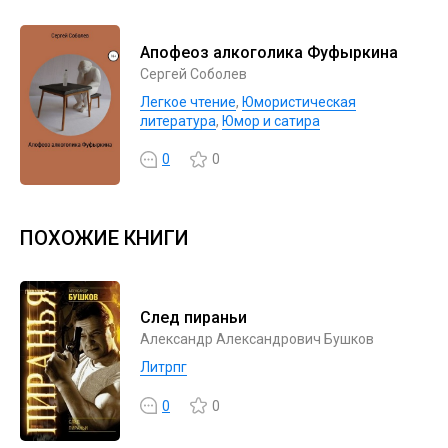
Апофеоз алкоголика Фуфыркина
Сергей Соболев
Легкое чтение
,
Юмористическая
литература
,
Юмор и сатира
0
0
ПОХОЖИЕ КНИГИ
След пираньи
Александр Александрович Бушков
Литрпг
0
0