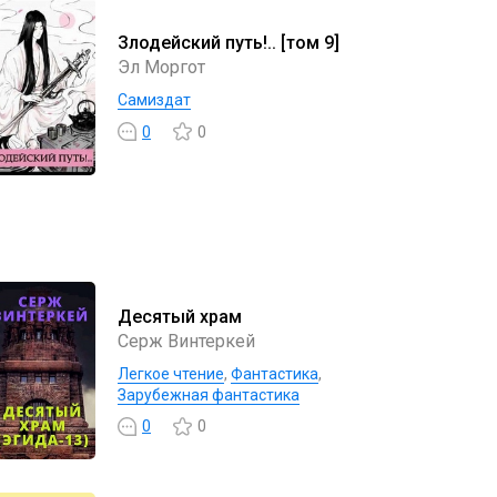
Злодейский путь!.. [том 9]
Эл Моргот
Самиздат
0
0
Десятый храм
Серж Винтеркей
Легкое чтение
,
Фантастика
,
Зарубежная фантастика
0
0