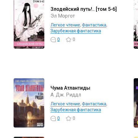
Злодейский путь!.. [том 5-6]
Эл Моргот
Легкое чтение
,
Фантастика
,
Зарубежная фантастика
0
0
Чума Атлантиды
в
А. Дж. Риддл
Легкое чтение
,
Фантастика
,
Зарубежная фантастика
0
0