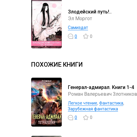
Злодейский путь!..
Эл Моргот
Самиздат
0
0
ПОХОЖИЕ КНИГИ
Генерал-адмирал. Книги 1-4
Роман Валерьевич Злотнико
Легкое чтение
,
Фантастика
,
Зарубежная фантастика
0
0