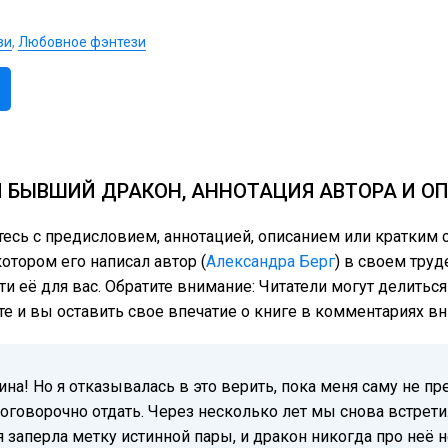
зи
,
Любовное фэнтези
 БЫВШИЙ ДРАКОН, АННОТАЦИЯ АВТОРА И О
ьтесь с предисловием, аннотацией, описанием или кратк
отором его написал автор (
Александра Берг
) в своем труд
ти её для вас. Обратите внимание: Читатели могут делить
те и вы оставить свое впечатие о книге в комментариях вн
на! Но я отказывалась в это верить, пока меня саму не пре
оговорочно отдать. Через несколько лет мы снова встрети
я заперла метку истинной пары, и дракон никогда про неё н