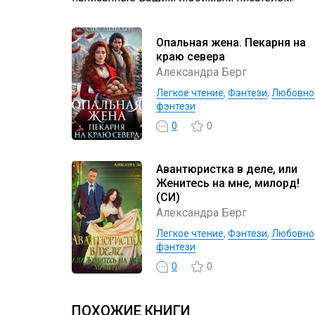
Опальная жена. Пекарня на
краю севера
Александра Берг
Легкое чтение
,
Фэнтези
,
Любовно
фэнтези
0
0
Авантюристка в деле, или
Женитесь на мне, милорд!
(СИ)
Александра Берг
Легкое чтение
,
Фэнтези
,
Любовно
фэнтези
0
0
ПОХОЖИЕ КНИГИ