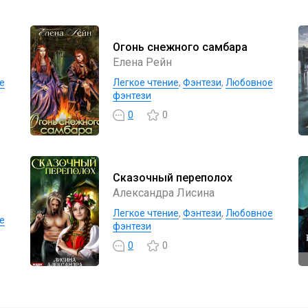
Огонь снежного самбара
Елена Рейн
е
Легкое чтение
,
Фэнтези
,
Любовное
фэнтези
0
0
Сказочный переполох
Александра Лисина
Легкое чтение
,
Фэнтези
,
Любовное
е
фэнтези
0
0