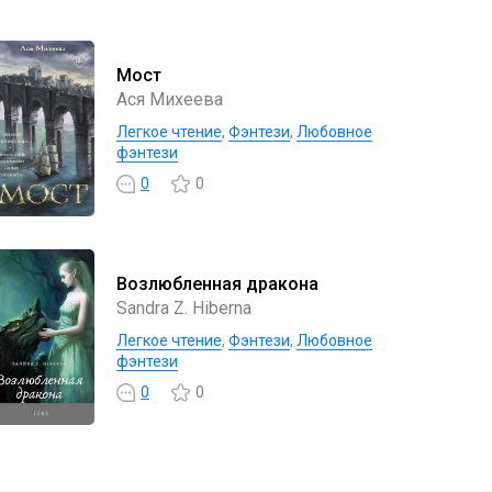
Мост
Ася Михеева
Легкое чтение
,
Фэнтези
,
Любовное
фэнтези
0
0
Возлюбленная дракона
Sandra Z. Hiberna
Легкое чтение
,
Фэнтези
,
Любовное
фэнтези
0
0