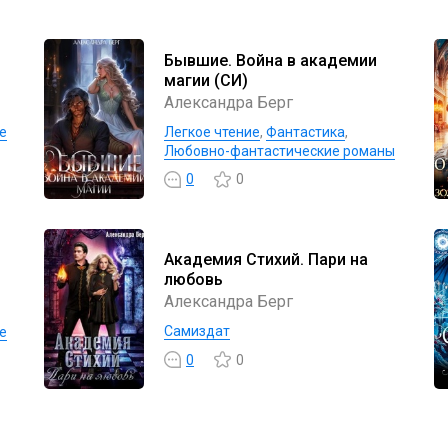
Бывшие. Война в академии
магии (СИ)
Александра Берг
е
Легкое чтение
,
Фантастика
,
Любовно-фантастические романы
0
0
Академия Стихий. Пари на
любовь
Александра Берг
Самиздат
е
0
0