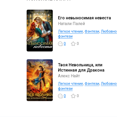
Его невыносимая невеста
Натали Палей
Легкое чтение
,
Фэнтези
,
Любовно
фэнтези
0
0
Твоя Невольница, или
Истинная для Дракона
Алекс Найт
Легкое чтение
,
Фэнтези
,
Любовно
фэнтези
0
0