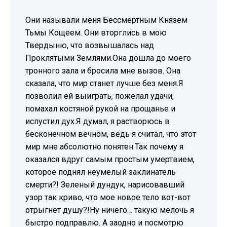
Они называли меня Бессмертным Князем
Тьмы Кощеем. Они вторглись в мою
Твердыню, что возвышалась над
Проклятыми Землями.Она дошла до моего
тронного зала и бросила мне вызов. Она
сказала, что мир станет лучше без меня.Я
позволил ей выиграть, пожелал удачи,
помахал костяной рукой на прощанье и
испустил дух.Я думал, я растворюсь в
бесконечном вечном, ведь я считал, что этот
мир мне абсолютно понятен.Так почему я
оказался вдруг самым простым умертвием,
которое поднял неумелый заклинатель
смерти?! Зеленый дундук, нарисовавший
узор так криво, что мое новое тело вот-вот
отрыгнет душу?!Ну ничего… такую мелочь я
быстро подправлю. А заодно и посмотрю