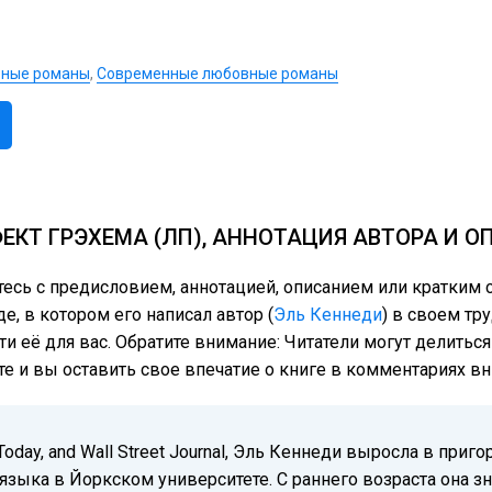
ные романы
,
Современные любовные романы
ЕКТ ГРЭХЕМА (ЛП), АННОТАЦИЯ АВТОРА И О
тесь с предисловием, аннотацией, описанием или кратки
е, в котором его написал автор (
Эль Кеннеди
) в своем тр
ти её для вас. Обратите внимание: Читатели могут делить
те и вы оставить свое впечатие о книге в комментариях вн
oday, and Wall Street Journal, Эль Кеннеди выросла в приго
зыка в Йоркском университете. С раннего возраста она зна