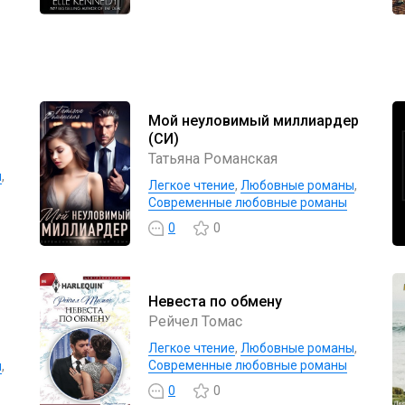
Мой неуловимый миллиардер
(СИ)
Татьяна Романская
ы
,
Легкое чтение
,
Любовные романы
,
Современные любовные романы
0
0
Невеста по обмену
Рейчел Томас
Легкое чтение
,
Любовные романы
,
Современные любовные романы
ы
,
0
0