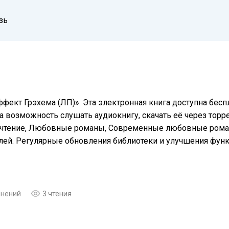
зь
фект Грэхема (ЛП)». Эта электронная книга доступна бес
а возможность слушать аудиокнигу, скачать её через торре
 чтение, Любовные романы, Современные любовные роман
елей. Регулярные обновления библиотеки и улучшения фу
мнений
3 чтения