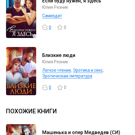
Если буду нужен, я здесь
Юлия Резник
Самиздат
0
0
Близкие люди
Юлия Резник
Легкое чтение
,
Эротика и секс
,
Эротическая литература
0
0
ПОХОЖИЕ КНИГИ
Машенька и опер Медведев (СИ)