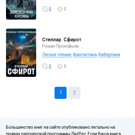
0
0
Стеллар. Сфирот
Роман Прокофьев
Легкое чтение
,
Фантастика
,
Киберпанк
0
0
1
2
Большинство книг на сайте опубликовано легально на
правах партнёрской программы ЛитРес. Если Ваша книга