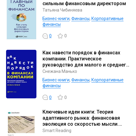
сильным финансовым директором
Татьяна Чибиняева
Бизнес-книги
,
Финансы
,
Корпоративные
финансы
0
0
Как навести порядок в финансах
компании. Практическое
руководство для малого и среднего
бизнеса
Снежана Манько
Бизнес-книги
,
Финансы
,
Корпоративные
финансы
0
0
Ключевые идеи книги: Теория
адаптивного рынка: финансовая
эволюция со скоростью мысли.
Эндрю Ло
Smart Reading