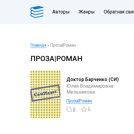
Авторы
Жанры
Обратная свя
Главная
» Проза|Роман
ПРОЗА|РОМАН
Доктор Барченко (СИ)
Юлия Владимировна
Мельникова
Проза|Роман
0
0