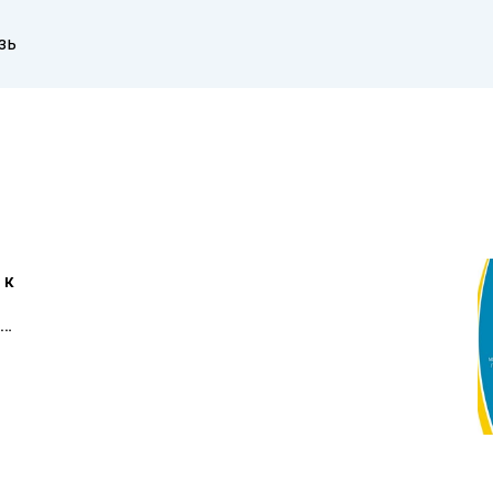
зь
 к
 и