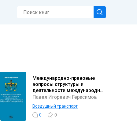
Международно-правовые
вопросы структуры и
деятельности международной
организации гражданской
Павел Игоревич Герасимов
авиации (ИКАО)
Воздушный транспорт
0
0