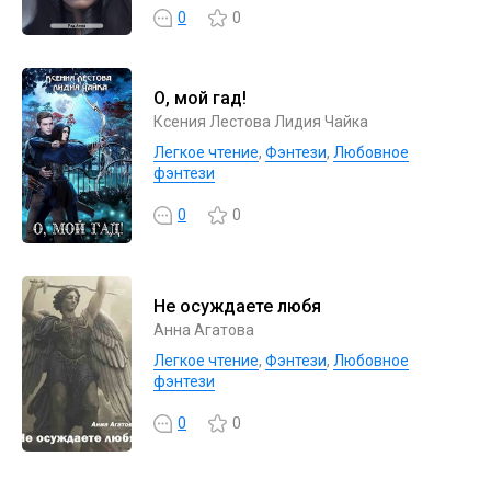
0
0
О, мой гад!
Ксения Лестова Лидия Чайка
Легкое чтение
,
Фэнтези
,
Любовное
фэнтези
0
0
Не осуждаете любя
Анна Агатова
Легкое чтение
,
Фэнтези
,
Любовное
фэнтези
0
0