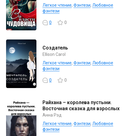
Легкое чтение
,
Фэнтези
,
Любовное
фэнтези
0
0
Создатель
Ellison Carol
Легкое чтение
,
Фэнтези
,
Любовное
фэнтези
0
0
Райхана – королева пустыни.
Восточная сказка для взрослых
Анна Рэд
Легкое чтение
,
Фэнтези
,
Любовное
фэнтези