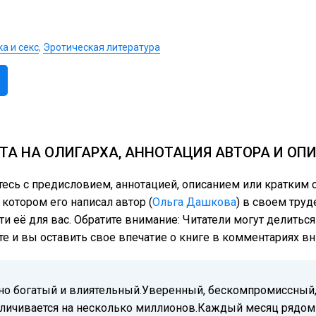
а и секс
,
Эротическая литература
ТА НА ОЛИГАРХА, АННОТАЦИЯ АВТОРА И ОП
тесь с предисловием, аннотацией, описанием или кратким
 котором его написал автор (
Ольга Дашкова
) в своем труд
ти её для вас. Обратите внимание: Читатели могут делить
те и вы оставить свое впечатие о книге в комментариях вн
но богатый и влиятельный.Уверенный, бескомпромиссный,
ичивается на несколько миллионов.Каждый месяц рядом 