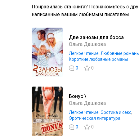
Понравилась эта книга? Познакомьтесь с др
написанные вашим любимым писателем.
Две занозы для босса
Ольга Дашкова
Легкое чтение
,
Любовные роман
Короткие любовные романы
0
0
Бонус \
Ольга Дашкова
Легкое чтение
,
Эротика и секс
,
Эротическая литература
0
0