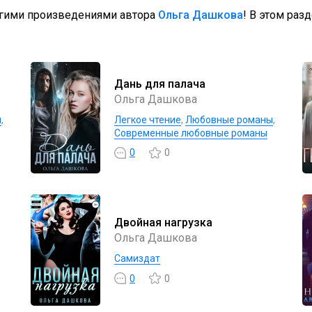
угими произведениями автора
Ольга Дашкова
! В этом раз
Дань для палача
Ольга Дашкова
ы
,
Легкое чтение
,
Любовные романы
,
Современные любовные романы
0
0
Двойная нагрузка
Ольга Дашкова
Самиздат
0
0