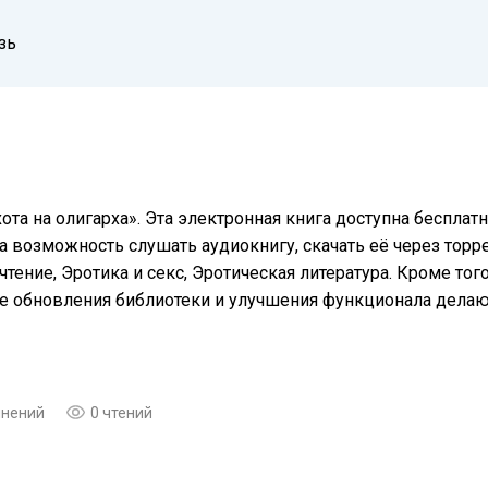
зь
ота на олигарха». Эта электронная книга доступна беспла
а возможность слушать аудиокнигу, скачать её через торре
тение, Эротика и секс, Эротическая литература. Кроме тог
ые обновления библиотеки и улучшения функционала дела
мнений
0 чтений