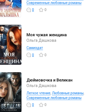
Современные любовные романы
0
0
Моя чужая женщина
Ольга Дашкова
Самиздат
0
0
Дюймовочка и Великан
Ольга Дашкова
Легкое чтение
,
Любовные романы
,
Современные любовные романы
0
0