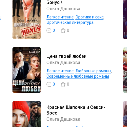
Бонус \
Ольга Дашкова
ы
,
Легкое чтение
,
Эротика и секс
,
Эротическая литература
0
0
Цена твоей любви
Ольга Дашкова
Легкое чтение
,
Любовные романы
,
Современные любовные романы
0
0
Красная Шапочка и Секси-
Босс
Ольга Дашкова