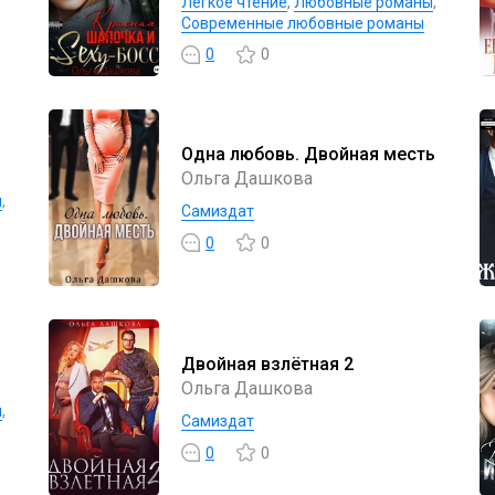
Легкое чтение
,
Любовные романы
,
Современные любовные романы
0
0
Одна любовь. Двойная месть
Ольга Дашкова
ы
,
Самиздат
0
0
Двойная взлётная 2
Ольга Дашкова
ы
,
Самиздат
0
0