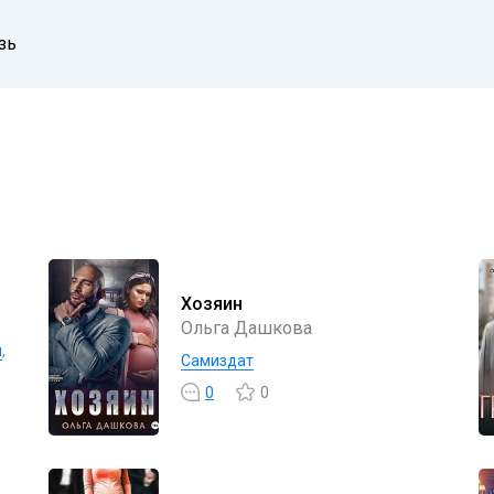
зь
Хозяин
Ольга Дашкова
ы
,
Самиздат
0
0