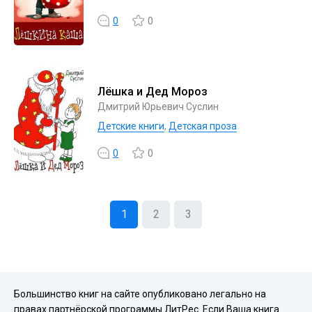
0
0
Лёшка и Дед Мороз
Дмитрий Юрьевич Суслин
Детские книги
,
Детская проза
0
0
1
2
3
Большинство книг на сайте опубликовано легально на
правах партнёрской программы ЛитРес. Если Ваша книга