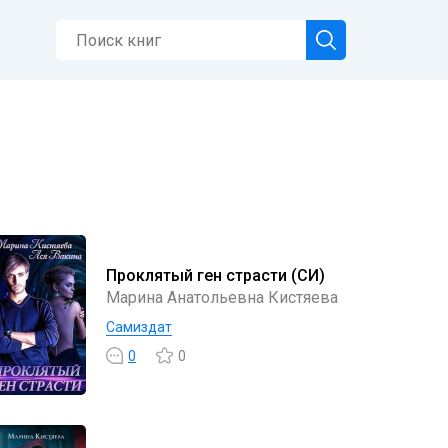
Проклятый ген страсти (СИ)
Марина Анатольевна Кистяева
Самиздат
0
0