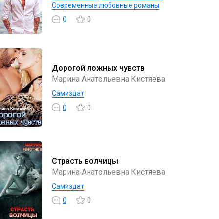
Современные любовные романы
0
0
Дорогой ложных чувств
Марина Анатольевна Кистяева
Самиздат
0
0
Страсть волчицы
Марина Анатольевна Кистяева
Самиздат
0
0