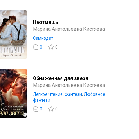
Наотмашь
Марина Анатольевна Кистяева
Самиздат
0
0
Обнаженная для зверя
Марина Анатольевна Кистяева
Легкое чтение
,
Фэнтези
,
Любовное
фэнтези
0
0