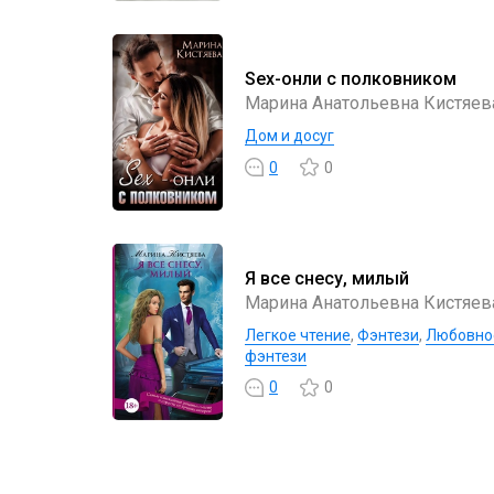
Sex-онли с полковником
Марина Анатольевна Кистяев
Дом и досуг
0
0
Я все снесу, милый
Марина Анатольевна Кистяев
Легкое чтение
,
Фэнтези
,
Любовно
фэнтези
0
0