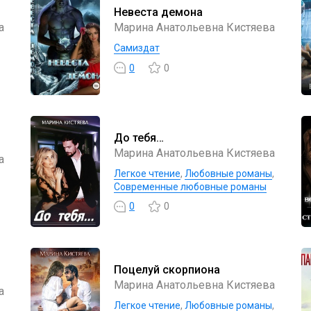
Невеста демона
а
Марина Анатольевна Кистяева
Самиздат
0
0
До тебя…
Марина Анатольевна Кистяева
а
Легкое чтение
,
Любовные романы
,
Современные любовные романы
0
0
Поцелуй скорпиона
Марина Анатольевна Кистяева
а
Легкое чтение
,
Любовные романы
,