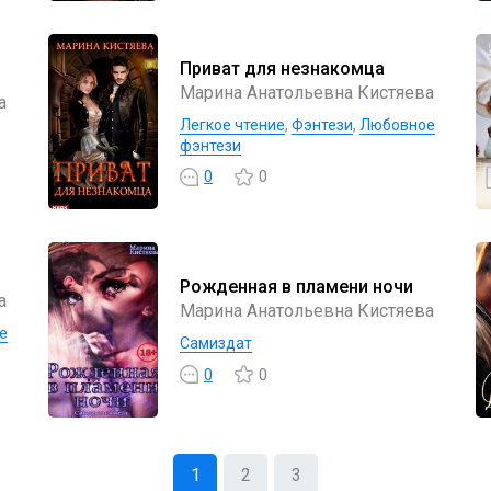
Приват для незнакомца
Марина Анатольевна Кистяева
а
Легкое чтение
,
Фэнтези
,
Любовное
фэнтези
0
0
Рожденная в пламени ночи
а
Марина Анатольевна Кистяева
е
Самиздат
0
0
1
2
3