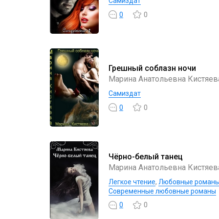
Самиздат
0
0
Грешный соблазн ночи
Марина Анатольевна Кистяев
Самиздат
0
0
Чёрно-белый танец
Марина Анатольевна Кистяев
Легкое чтение
,
Любовные роман
Современные любовные романы
0
0