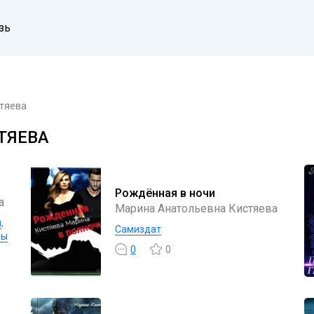
зь
тяева
ТЯЕВА
Рождённая в ночи
а
Марина Анатольевна Кистяева
ы
,
Самиздат
ны
0
0