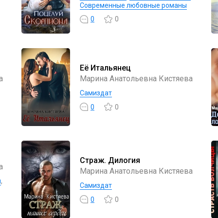
Современные любовные романы
0
0
Её Итальянец
а
Марина Анатольевна Кистяева
Самиздат
0
0
Страж. Дилогия
а
Марина Анатольевна Кистяева
ы
,
Самиздат
0
0