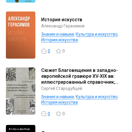
История искусств
Александр Герасимов
Знания и навыки
,
Культура и искусство
,
История искусства
0
0
Сюжет Благовещения в западно-
европейской гравюре XV-XIX вв:
иллюстрированный справочник;
каталог выставки гравюр
Сергей Стародубцев
Знания и навыки
,
Культура и искусство
,
История искусства
0
0